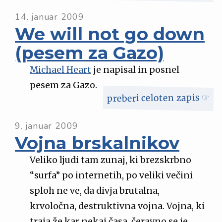
14. januar 2009
We will not go down
(pesem za Gazo)
Michael Heart
je napisal in posnel
pesem za Gazo.
preberi celoten zapis ☞
9. januar 2009
Vojna brskalnikov
Veliko ljudi tam zunaj, ki brezskrbno
“surfa” po internetih, po veliki večini
sploh ne ve, da divja brutalna,
krvoločna, destruktivna vojna. Vojna, ki
traja že kar nekaj časa, čeravno se je