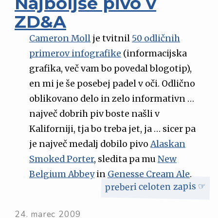
Najboljše pivo v
ZD&A
Cameron Moll
je tvitnil
50 odličnih
primerov infografike
(informacijska
grafika, več vam bo povedal blogotip),
en mi je še posebej padel v oči. Odlično
oblikovano delo in zelo informativn …
največ dobrih piv boste našli v
Kaliforniji, tja bo treba jet, ja … sicer pa
je največ medalj dobilo pivo
Alaskan
Smoked Porter
, sledita pa mu
New
Belgium Abbey
in
Genesse Cream Ale
.
preberi celoten zapis ☞
24. marec 2009