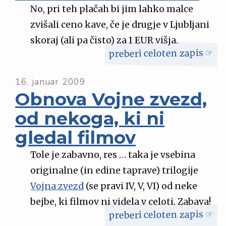
No, pri teh plačah bi jim lahko malce
zvišali ceno kave, če je drugje v Ljubljani
skoraj (ali pa čisto) za 1 EUR višja.
preberi celoten zapis ☞
16. januar 2009
Obnova Vojne zvezd,
od nekoga, ki ni
gledal filmov
Tole je zabavno, res … taka je vsebina
originalne (in edine taprave) trilogije
Vojna zvezd
(se pravi IV, V, VI) od neke
bejbe, ki filmov ni videla v celoti. Zabava!
preberi celoten zapis ☞