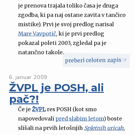
je prenova trajala toliko časa je druga
zgodba, ki pa naj ostane zavita v tančico
mistike). Prvi je svoj predlog narisal
Mare Vavpotič
, ki je prvi predlog
pokazal poleti 2003, zgledal pa je
natančno takole.
preberi celoten zapis ☞
6. januar 2009
ŽVPL je POSH, ali
pač?!
Če je
ŽVPL
res POSH (kot smo
napovedovali
pred slabim letom
) boste
slišali na prvih letošnjih
Spletnih uricah
,