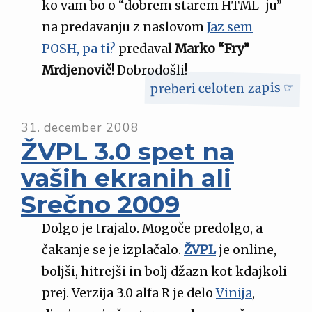
ko vam bo o “dobrem starem HTML-ju”
na predavanju z naslovom
Jaz sem
POSH, pa ti?
predaval
Marko “Fry”
Mrdjenovič
! Dobrodošli!
preberi celoten zapis ☞
31. december 2008
ŽVPL 3.0 spet na
vaših ekranih ali
Srečno 2009
Dolgo je trajalo. Mogoče predolgo, a
čakanje se je izplačalo.
ŽVPL
je online,
boljši, hitrejši in bolj džazn kot kdajkoli
prej. Verzija 3.0 alfa R je delo
Vinija
,