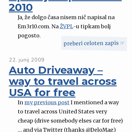
2010
Ja, že dolgo časa nisem nič napisal na
Em3r10.com. Na
ŽVPL
-u tipkam bolj
pogosto.
preberi celoten zapis ☞
22. junij 2009
Auto Driveaway –
way to travel across
USA for free
In
my previous post
I mentioned a way
to travel across United States very
cheap (drive somebody elses car for free)
… and via Twitter (thanks @DeloMag)