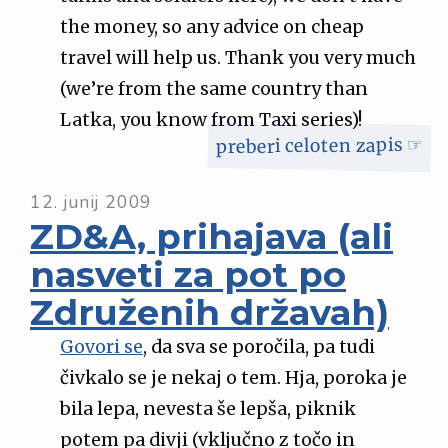
the money, so any advice on cheap
travel will help us. Thank you very much
(we’re from the same country than
Latka, you know from Taxi series)!
preberi celoten zapis ☞
12. junij 2009
ZD&A, prihajava (ali
nasveti za pot po
Združenih državah)
Govori se
, da sva se poročila, pa tudi
čivkalo se je nekaj o tem. Hja, poroka je
bila lepa, nevesta še lepša, piknik
potem pa divji (vključno z točo in