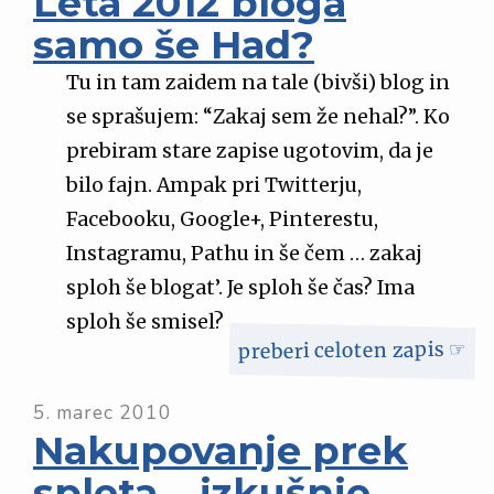
Leta 2012 bloga
samo še Had?
Tu in tam zaidem na tale (bivši) blog in
se sprašujem: “Zakaj sem že nehal?”. Ko
prebiram stare zapise ugotovim, da je
bilo fajn. Ampak pri Twitterju,
Facebooku, Google+, Pinterestu,
Instagramu, Pathu in še čem … zakaj
sploh še blogat’. Je sploh še čas? Ima
sploh še smisel?
preberi celoten zapis ☞
5. marec 2010
Nakupovanje prek
spleta – izkušnje,