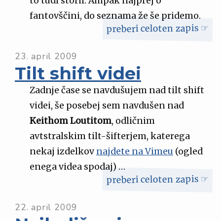
to tudi storil. Ampak najprej o
fantovščini, do seznama že še pridemo.
preberi celoten zapis ☞
23. april 2009
Tilt shift videi
Zadnje čase se navdušujem nad tilt shift
videi, še posebej sem navdušen nad
Keithom Loutitom
, odličnim
avtstralskim tilt-šifterjem, katerega
nekaj izdelkov
najdete na Vimeu
(ogled
enega videa spodaj) …
preberi celoten zapis ☞
22. april 2009