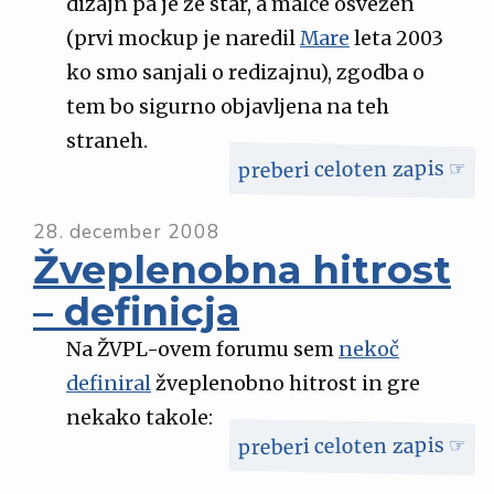
dizajn pa je že star, a malce osvežen
(prvi mockup je naredil
Mare
leta 2003
ko smo sanjali o redizajnu), zgodba o
tem bo sigurno objavljena na teh
straneh.
preberi celoten zapis ☞
28. december 2008
Žveplenobna hitrost
– definicja
Na ŽVPL-ovem forumu sem
nekoč
definiral
žveplenobno hitrost in gre
nekako takole:
preberi celoten zapis ☞