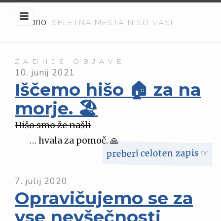
Embrio
SPLETNA MESTA NISO VASI
ZADNJE OBJAVE
10. junij 2021
Iščemo hišo 🏠 za na
morje. 🏖️
Hišo smo že našli
… hvala za pomoč. 🙏
preberi celoten zapis ☞
7. julij 2020
Opravičujemo se za
vse nevšečnosti