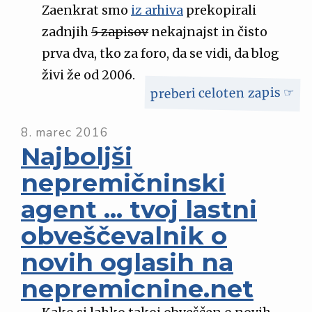
Zaenkrat smo
iz arhiva
prekopirali
zadnjih
5 zapisov
nekajnajst in čisto
prva dva, tko za foro, da se vidi, da blog
živi že od 2006.
preberi celoten zapis ☞
8. marec 2016
Najboljši
nepremičninski
agent … tvoj lastni
obveščevalnik o
novih oglasih na
nepremicnine.net