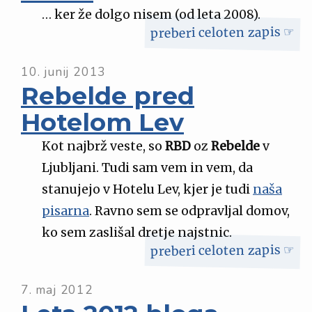
… ker že dolgo nisem (od leta 2008).
preberi celoten zapis ☞
10. junij 2013
Rebelde pred
Hotelom Lev
Kot najbrž veste, so
RBD
oz
Rebelde
v
Ljubljani. Tudi sam vem in vem, da
stanujejo v Hotelu Lev, kjer je tudi
naša
pisarna
. Ravno sem se odpravljal domov,
ko sem zaslišal dretje najstnic.
preberi celoten zapis ☞
7. maj 2012