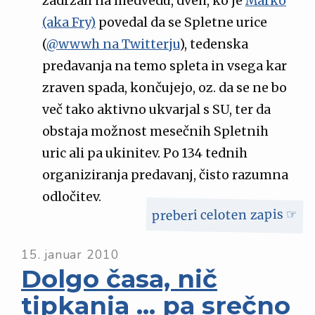
zadržali na medvedu, dveh, ko je
Marko
(aka Fry)
povedal da se Spletne urice
(
@wwwh na Twitterju
), tedenska
predavanja na temo spleta in vsega kar
zraven spada, končujejo, oz. da se ne bo
več tako aktivno ukvarjal s SU, ter da
obstaja možnost mesečnih Spletnih
uric ali pa ukinitev. Po 134 tednih
organiziranja predavanj, čisto razumna
odločitev.
preberi celoten zapis ☞
15. januar 2010
Dolgo časa, nič
tipkanja … pa srečno