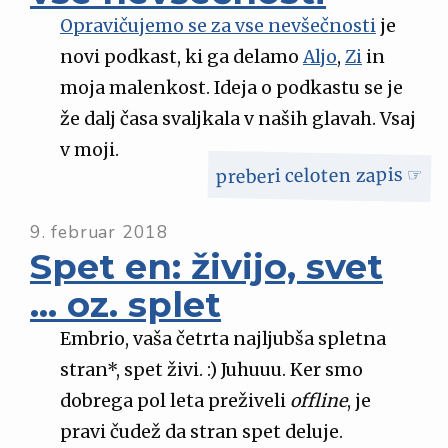
Opravičujemo se za vse nevšečnosti
je
novi podkast, ki ga delamo
Aljo
,
Zi
in
moja malenkost. Ideja o podkastu se je
že dalj časa svaljkala v naših glavah. Vsaj
v moji.
preberi celoten zapis ☞
9. februar 2018
Spet en: živijo, svet
... oz. splet
Embrio, vaša četrta najljubša spletna
stran*, spet živi. :) Juhuuu. Ker smo
dobrega pol leta preživeli
offline
, je
pravi čudež da stran spet deluje.