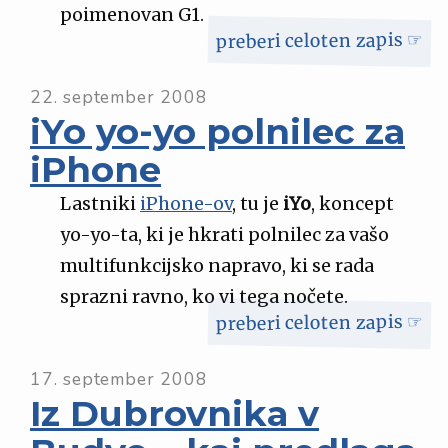
poimenovan G1.
preberi celoten zapis ☞
22. september 2008
iYo yo-yo polnilec za
iPhone
Lastniki
iPhone-ov
, tu je
iYo
, koncept
yo-yo-ta, ki je hkrati polnilec za vašo
multifunkcijsko napravo, ki se rada
sprazni ravno, ko vi tega nočete.
preberi celoten zapis ☞
17. september 2008
Iz Dubrovnika v