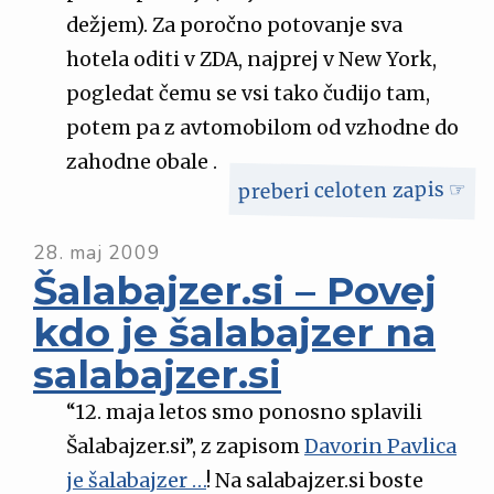
dežjem). Za poročno potovanje sva
hotela oditi v ZDA, najprej v New York,
pogledat čemu se vsi tako čudijo tam,
potem pa z avtomobilom od vzhodne do
zahodne obale .
preberi celoten zapis ☞
28. maj 2009
Šalabajzer.si – Povej
kdo je šalabajzer na
salabajzer.si
“12. maja letos smo ponosno splavili
Šalabajzer.si”, z zapisom
Davorin Pavlica
je šalabajzer …
! Na salabajzer.si boste