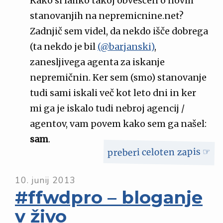
Kako si lahko takoj obveščen o novih
stanovanjih na nepremicnine.net?
Zadnjič sem videl, da nekdo išče dobrega
(ta nekdo je bil
(@barjanski)
,
zanesljivega agenta za iskanje
nepremičnin. Ker sem (smo) stanovanje
tudi sami iskali več kot leto dni in ker
mi ga je iskalo tudi nebroj agencij /
agentov, vam povem kako sem ga našel:
sam
.
preberi celoten zapis ☞
10. junij 2013
#ffwdpro – bloganje
v živo