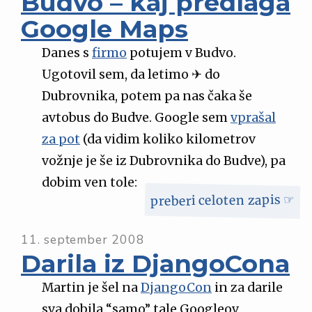
Budvo – kaj predlaga
Google Maps
Danes s
firmo
potujem v Budvo.
Ugotovil sem, da letimo ✈ do
Dubrovnika, potem pa nas čaka še
avtobus do Budve. Google sem
vprašal
za pot
(da vidim koliko kilometrov
vožnje je še iz Dubrovnika do Budve), pa
dobim ven tole:
preberi celoten zapis ☞
11. september 2008
Darila iz DjangoCona
Martin je šel na
DjangoCon
in za darile
sva dobila “samo” tale Googleov