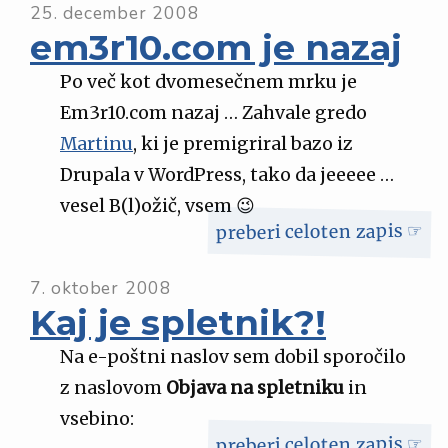
25. december 2008
em3r10.com je nazaj
Po več kot dvomesečnem mrku je
Em3r10.com nazaj … Zahvale gredo
Martinu
, ki je premigriral bazo iz
Drupala v WordPress, tako da jeeeee …
vesel B(l)ožič, vsem 😉
preberi celoten zapis ☞
7. oktober 2008
Kaj je spletnik?!
Na e-poštni naslov sem dobil sporočilo
z naslovom
Objava na spletniku
in
vsebino:
preberi celoten zapis ☞