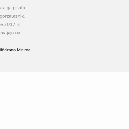
sta ga pisala
gorzalaznik.
je 2017 in
avljajo na
ificirano Minima