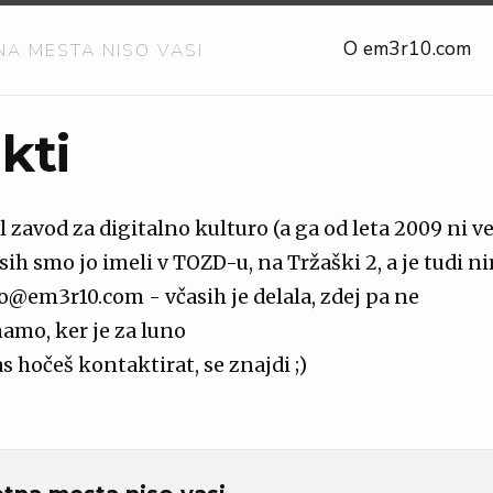
O em3r10.com
NA MESTA NISO VASI
kti
l zavod za digitalno kulturo (a ga od leta 2009 ni ve
sih smo jo imeli v TOZD-u, na Tržaški 2, a je tudi 
fo@em3r10.com - včasih je delala, zdej pa ne
mamo, ker je za luno
as hočeš kontaktirat, se znajdi ;)