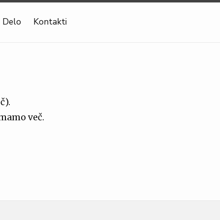
Delo
Kontakti
č).
nimamo več.