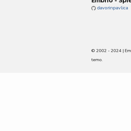
Embrio -
Spl
davorinpavlica
© 2002 -
2024
| Em
temo.