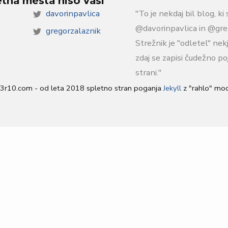
etna mesta niso vasi
davorinpavlica
"To je nekdaj bil blog, ki 
@davorinpavlica in @gre
gregorzalaznik
Strežnik je "odletel" nek
zdaj se zapisi čudežno poj
strani."
3r10.com - od leta 2018 spletno stran poganja
Jekyll
z "rahlo" mod