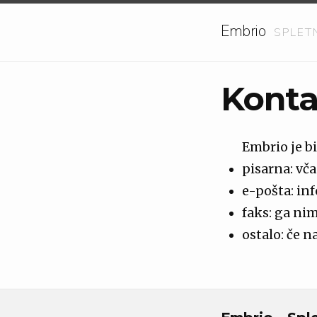
Embrio
SPLET
Konta
Embrio je bi
pisarna: vča
e-pošta: in
faks: ga ni
ostalo: če n