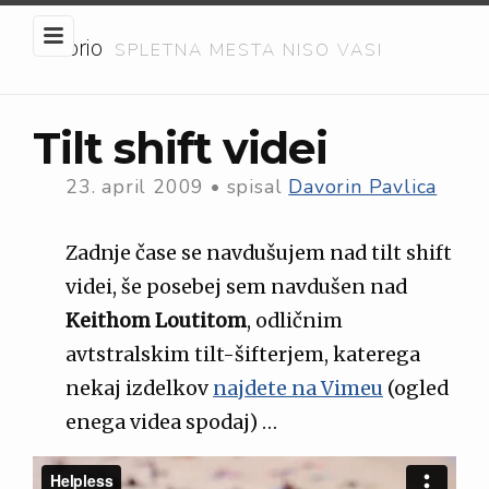
Embrio
SPLETNA MESTA NISO VASI
Tilt shift videi
23. april 2009
•
spisal
Davorin Pavlica
Zadnje čase se navdušujem nad tilt shift
videi, še posebej sem navdušen nad
Keithom Loutitom
, odličnim
avtstralskim tilt-šifterjem, katerega
nekaj izdelkov
najdete na Vimeu
(ogled
enega videa spodaj) …