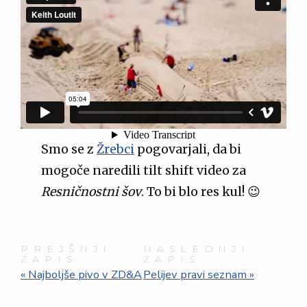
Helpless
from
Keith Loutit
on
Vimeo
.
Smo se z
Žrebci
pogovarjali, da bi
mogoče naredili tilt shift video za
Resničnostni šov
. To bi blo res kul! 😉
PREJŠNJI
NASLEDNJI
ZAPIS
ZAPIS
« Najboljše pivo v ZD&A
Pelijev pravi seznam »