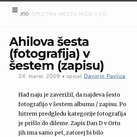
Embrio
SPLETNA MESTA NISO VASI
Ahilova šesta
(fotografija) v
šestem (zapisu)
24. marec 2009
•
spisal
Davorin Pavlica
Had naju je zaverižil, da najdeva šesto
fotografijo v šestem albumu / zapisu. Po
hitrem predgledu kategorije fotografija
je prišlo do dileme. Zapis Dan D v Ortu
jih ima samo pet, zatorej bi bilo