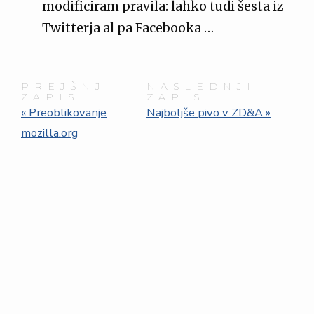
modificiram pravila: lahko tudi šesta iz
Twitterja al pa Facebooka …
PREJŠNJI
NASLEDNJI
ZAPIS
ZAPIS
« Preoblikovanje
Najboljše pivo v ZD&A »
mozilla.org