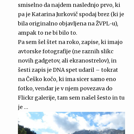
smiselno da najdem naslednjo prvo, ki
pa je Katarina Jurkovič spodaj brez (ki je
bila originalno objavljena na ŽVPL-u),
ampak to ne bi bilo to.
Pa sem šel štet na roko, zapise, ki imajo
avtorske fotografije (ne raznih slikc
novih gadgetov, ali ekranostrelov), in
šesti zapis je DNA spet udaril – tokrat
na Češko kočo, ki ima sicer samo eno
fotko, vendar je v njem povezava do
Flickr galerije, tam sem našel šesto in tu
je …